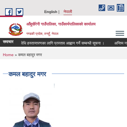
Skip to main content
English
नेपाली
आँबूखैरेनी गाउँपालिका, गाउँकार्यपालिकाकाे कार्यालय
गण्डकी प्रदेश, तनहुँ, नेपाल
समाचार
प्रविधि हस्तान्तरणका लागि प्रस्ताव आह्वान गर्ने सम्बन्धी सूचना ।
अन्तिम नति
You are here
Home
» कमल बहादुर मगर
कमल बहादुर मगर