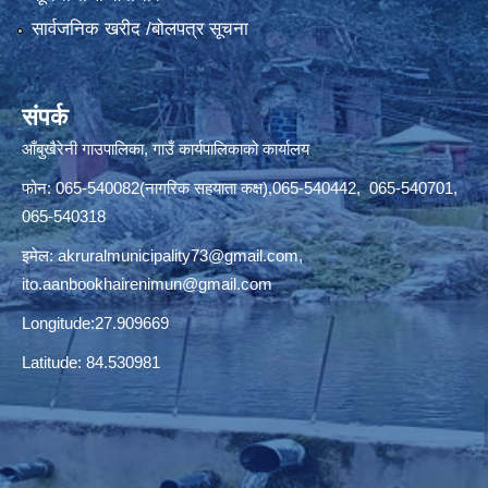
सार्वजनिक खरीद /बोलपत्र सूचना
संपर्क
आँबुखैरेनी गाउपालिका, गाउँ कार्यपालिकाको कार्यालय
फोन: 065-540082(नागरिक सहयाता कक्ष),065-540442, 065-540701,
065-540318
इमेल:
akruralmunicipality73@gmail.com
,
ito.aanbookhairenimun@gmail.com
Longitude:27.909669
Latitude: 84.530981