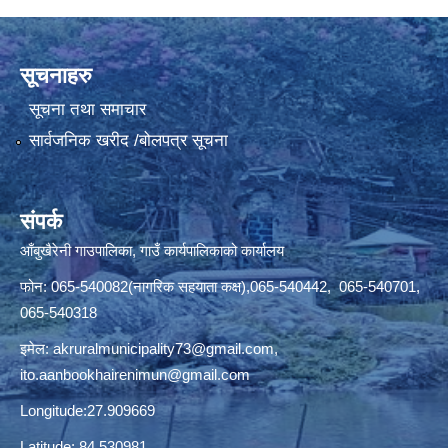
सूचनाहरु
सूचना तथा समाचार
सार्वजनिक खरीद /बोलपत्र सूचना
संपर्क
आँबुखैरेनी गाउपालिका, गाउँ कार्यपालिकाको कार्यालय
फोन: 065-540082(नागरिक सहयाता कक्ष),065-540442, 065-540701,
065-540318
इमेल:
akruralmunicipality73@gmail.com
,
ito.aanbookhairenimun@gmail.com
Longitude:27.909669
Latitude: 84.530981