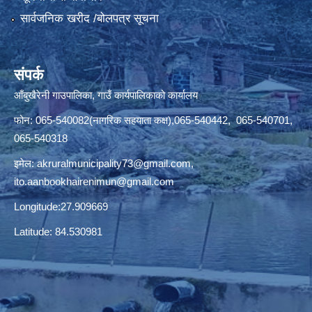
सार्वजनिक खरीद /बोलपत्र सूचना
संपर्क
आँबुखैरेनी गाउपालिका, गाउँ कार्यपालिकाको कार्यालय
फोन: 065-540082(नागरिक सहयाता कक्ष),065-540442, 065-540701,
065-540318
इमेल:
akruralmunicipality73@gmail.com
,
ito.aanbookhairenimun@gmail.com
Longitude:27.909669
Latitude: 84.530981