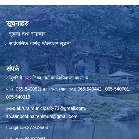
सूचनाहरु
सूचना तथा समाचार
सार्वजनिक खरीद /बोलपत्र सूचना
संपर्क
आँबुखैरेनी गाउपालिका, गाउँ कार्यपालिकाको कार्यालय
फोन: 065-540082(नागरिक सहयाता कक्ष),065-540442, 065-540701,
065-540318
इमेल:
akruralmunicipality73@gmail.com
,
ito.aanbookhairenimun@gmail.com
Longitude:27.909669
Latitude: 84.530981