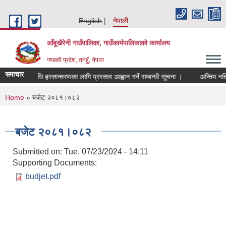
Skip to main content
English
नेपाली
आँबूखैरेनी गाउँपालिका, गाउँकार्यपालिकाकाे कार्यालय
गण्डकी प्रदेश, तनहुँ, नेपाल
समाचार
प्रविधि हस्तान्तरणका लागि प्रस्ताव आह्वान गर्ने सम्बन्धी सूचना ।
अन्तिम नतिज
You are here
Home
» बजेट २०८१।०८२
बजेट २०८१।०८२
Submitted on:
Tue, 07/23/2024 - 14:11
Supporting Documents:
budjet.pdf