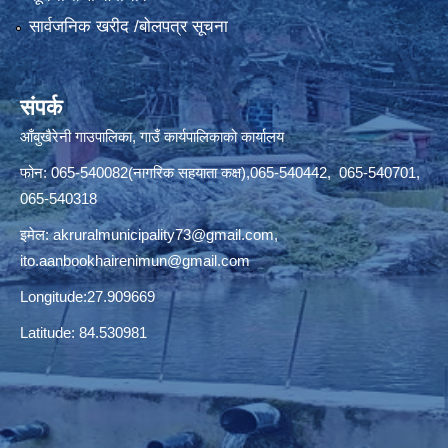
सार्वजनिक खरीद /बोलपत्र सूचना
संपर्क
आँबुखैरेनी गाउपालिका, गाउँ कार्यपालिकाको कार्यालय
फोन: 065-540082(नागरिक सहयाता कक्ष),065-540442, 065-540701,
065-540318
इमेल:
akruralmunicipality73@gmail.com
,
ito.aanbookhairenimun@gmail.com
Longitude:27.909669
Latitude: 84.530981