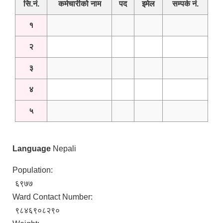
सि.नं.
कर्मचारीको नाम
पद
इमेल
सम्पर्क नं.
१
२
३
४
५
Language
Nepali
Population:
६९७७
Ward Contact Number:
९८४६९०८२९०