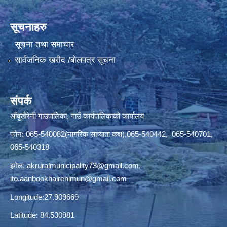
सूचनाहरु
सूचना तथा समाचार
सार्वजनिक खरीद /बोलपत्र सूचना
संपर्क
आँबुखैरेनी गाउपालिका, गाउँ कार्यपालिकाको कार्यालय
फोन: 065-540082(नागरिक सहयाता कक्ष),065-540442, 065-540701,
065-540318
इमेल:
akruralmunicipality73@gmail.com
,
ito.aanbookhairenimun@gmail.com
Longitude:27.909669
Latitude: 84.530981