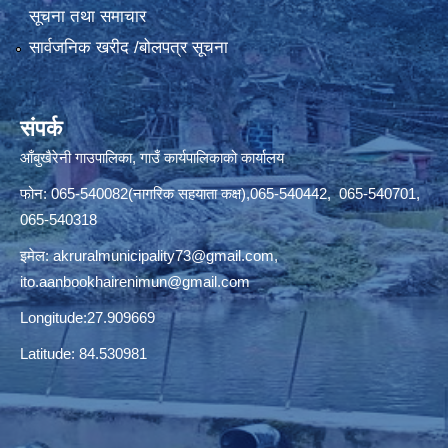
सूचना तथा समाचार
सार्वजनिक खरीद /बोलपत्र सूचना
संपर्क
आँबुखैरेनी गाउपालिका, गाउँ कार्यपालिकाको कार्यालय
फोन: 065-540082(नागरिक सहयाता कक्ष),065-540442, 065-540701,
065-540318
इमेल:
akruralmunicipality73@gmail.com
,
ito.aanbookhairenimun@gmail.com
Longitude:27.909669
Latitude: 84.530981