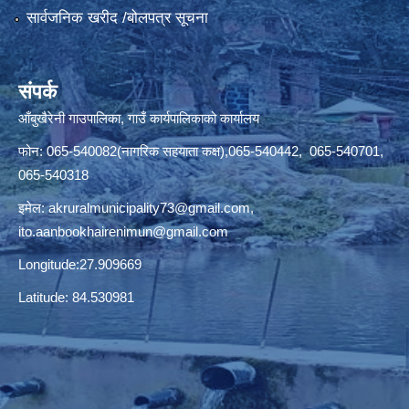
सार्वजनिक खरीद /बोलपत्र सूचना
संपर्क
आँबुखैरेनी गाउपालिका, गाउँ कार्यपालिकाको कार्यालय
फोन: 065-540082(नागरिक सहयाता कक्ष),065-540442, 065-540701,
065-540318
इमेल:
akruralmunicipality73@gmail.com
,
ito.aanbookhairenimun@gmail.com
Longitude:27.909669
Latitude: 84.530981