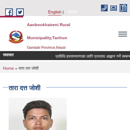
Skip to main content
English
नेपाली
Aanbookhaireni Rural
Municipality,Tanhun
Gandaki Province,Nepal
समाचार
प्रविधि हस्तान्तरणका लागि प्रस्ताव आह्वान गर्ने सम्बन्ध
You are here
Home
» तारा दत्त जोशी
तारा दत्त जोशी