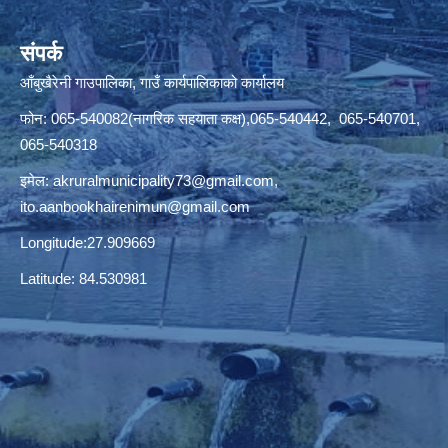
संपर्क
आँबुखैरेनी गाउपालिका, गाउँ कार्यपालिकाको कार्यालय
फोन: 065-540082(नागरिक सहयाता कक्ष),065-540442, 065-540701,
065-540318
इमेल:
akruralmunicipality73@gmail.com
,
ito.aanbookhairenimun@gmail.com
Longitude:27.909669
Latitude: 84.530981