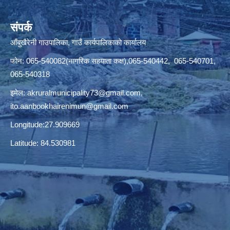
संपर्क
आँबुखैरेनी गाउपालिका, गाउँ कार्यपालिकाको कार्यालय
फोन: 065-540082(नागरिक सहयाता कक्ष),065-540442, 065-540701,
065-540318
इमेल:
akruralmunicipality73@gmail.com
,
ito.aanbookhairenimun@gmail.com
Longitude:27.909669
Latitude: 84.530981